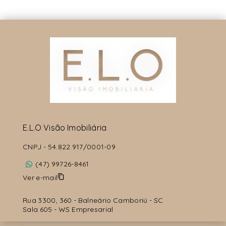
E.L.O Visão Imobiliária
CNPJ
-
54.822.917/0001-09
(47) 99726-8461
Ver e-mail
Rua 3300, 360 - Balneário Camboriú - SC
Sala 605 - WS Empresarial