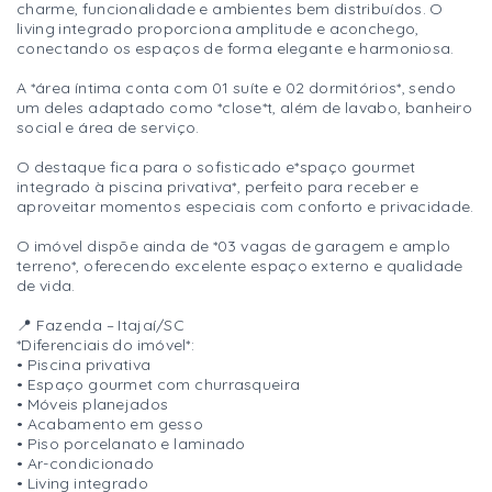
charme, funcionalidade e ambientes bem distribuídos. O
living integrado proporciona amplitude e aconchego,
conectando os espaços de forma elegante e harmoniosa.
A *área íntima conta com 01 suíte e 02 dormitórios*, sendo
um deles adaptado como *close*t, além de lavabo, banheiro
social e área de serviço.
O destaque fica para o sofisticado e*spaço gourmet
integrado à piscina privativa*, perfeito para receber e
aproveitar momentos especiais com conforto e privacidade.
O imóvel dispõe ainda de *03 vagas de garagem e amplo
terreno*, oferecendo excelente espaço externo e qualidade
de vida.
📍 Fazenda – Itajaí/SC
*Diferenciais do imóvel*:
• Piscina privativa
• Espaço gourmet com churrasqueira
• Móveis planejados
• Acabamento em gesso
• Piso porcelanato e laminado
• Ar-condicionado
• Living integrado