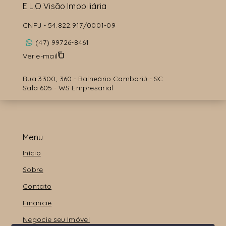
E.L.O Visão Imobiliária
CNPJ
-
54.822.917/0001-09
(47) 99726-8461
Ver e-mail
Rua 3300, 360 - Balneário Camboriú - SC
Sala 605 - WS Empresarial
Menu
Início
Sobre
Contato
Financie
Negocie seu Imóvel