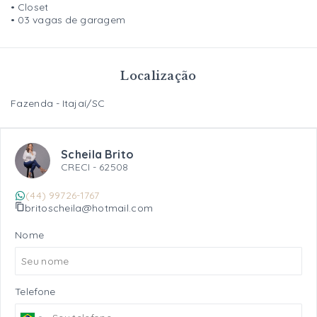
• Closet
• 03 vagas de garagem
Localização
Fazenda - Itajaí/SC
Scheila Brito
CRECI -
62508
(44) 99726-1767
britoscheila@hotmail.com
Nome
Telefone