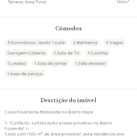
Terreno Área Total
140m²
Cômodos
3 Dormitórios, sendo 1 suíte
2 Banheiros
3 Vagas
Garagem Coberta
1 Sala de TV
1 Cozinha
1 Lavabo
1 Sala de jantar
1 Sala de estar
1 Área de serviço
Descrição do imóvel
Casa Finamente Mobiliada no Bairro Itajaí
✨ *Conforto, sofisticação e lazer privativo no Bairro
Fazenda* ✨
Casa com *100 m² de área privativa*, esta residência une