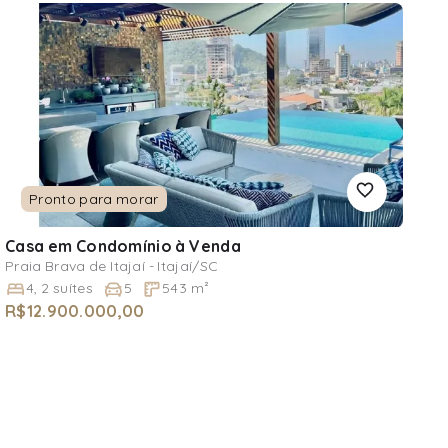
Pronto para morar
Casa em Condomínio
à Venda
Praia Brava de Itajaí - Itajaí/SC
4
,
2
suítes
5
543
m²
R$12.900.000,00