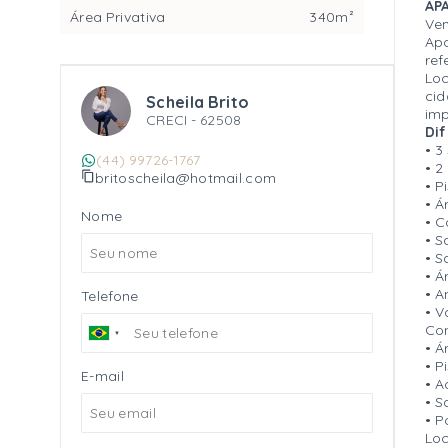
AP
Área Privativa
340m²
Ven
Apa
ref
Loc
cid
Scheila Brito
imp
CRECI -
62508
Dif
• 3
(44) 99726-1767
• 2
britoscheila@hotmail.com
• P
• Á
Nome
• C
• S
• S
• Á
• A
Telefone
• 
Con
• Á
• P
E-mail
• 
• S
• P
Lo