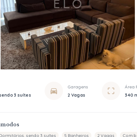
Garagens
Área 
sendo 3 suítes
2 Vagas
340 
ômodos
Dormitórios, sendo 3 suítes
5 Banheiros
2 Vagas
Com b