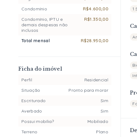
Condomínio
R$4.600,00
1 
Condomínio, IPTU e
R$1.350,00
demais despesas não
Ca
inclusos
A
Total mensal
R$28.950,00
Ca
Bi
Ficha do imóvel
In
Perfil
Residencial
Situação
Pronto para morar
Pr
Escriturado
Sim
F
Averbado
Sim
Possui mobília?
Mobiliado
De
Terreno
Plano