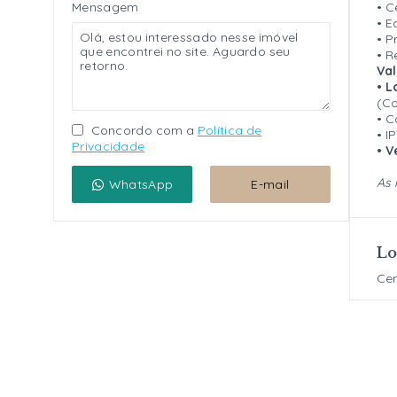
Mensagem
• C
• E
• P
• R
Va
• L
(Co
• C
Concordo com a
Política de
• I
Privacidade
• V
As 
WhatsApp
E-mail
Lo
Cen