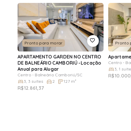
Pronto para morar
Pronto 
APARTAMENTO GARDEN NO CENTRO
Apartam
DE BALNEÁRIO CAMBORIÚ -Locação
Centro - B
Anual
para Alugar
3
,
1
suít
Centro - Balneário Camboriú/SC
R$10.000
3
,
3
suítes
2
127
m²
R$12.861,37