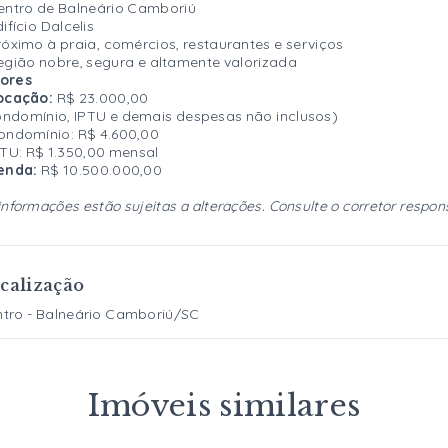
entro de Balneário Camboriú
difício Dalcelis
róximo à praia, comércios, restaurantes e serviços
egião nobre, segura e altamente valorizada
lores
ocação:
R$ 23.000,00
ndomínio, IPTU e demais despesas não inclusos)
ondomínio: R$ 4.600,00
PTU: R$ 1.350,00 mensal
enda:
R$ 10.500.000,00
informações estão sujeitas a alterações. Consulte o corretor respon
calização
tro - Balneário Camboriú/SC
Imóveis similares