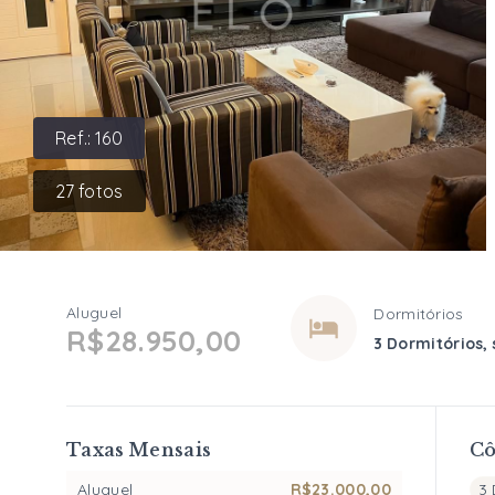
Ref.:
160
27
fotos
Aluguel
Dormitórios
R$28.950,00
3 Dormitórios, 
Taxas Mensais
C
Aluguel
R$23.000,00
3 