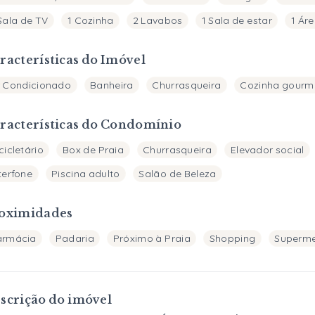
Sala de TV
1 Cozinha
2 Lavabos
1 Sala de estar
1 Ár
racterísticas do Imóvel
r Condicionado
Banheira
Churrasqueira
Cozinha gourm
racterísticas do Condomínio
cicletário
Box de Praia
Churrasqueira
Elevador social
terfone
Piscina adulto
Salão de Beleza
oximidades
armácia
Padaria
Próximo à Praia
Shopping
Superm
scrição do imóvel