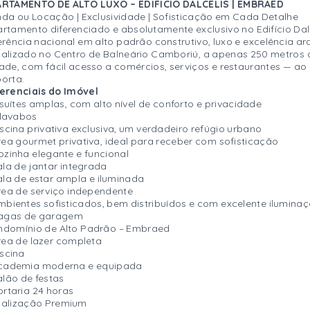
ARTAMENTO DE ALTO LUXO – EDIFÍCIO DALCELIS | EMBRAED
da ou Locação | Exclusividade | Sofisticação em Cada Detalhe
rtamento diferenciado e absolutamente exclusivo no Edifício Da
erência nacional em alto padrão construtivo, luxo e excelência ar
alizado no Centro de Balneário Camboriú, a apenas 250 metros 
ade, com fácil acesso a comércios, serviços e restaurantes — ao
orta.
erenciais do Imóvel
 suítes amplas, com alto nível de conforto e privacidade
 lavabos
iscina privativa exclusiva, um verdadeiro refúgio urbano
rea gourmet privativa, ideal para receber com sofisticação
ozinha elegante e funcional
ala de jantar integrada
ala de estar ampla e iluminada
rea de serviço independente
mbientes sofisticados, bem distribuídos e com excelente iluminaç
Vagas de garagem
domínio de Alto Padrão – Embraed
rea de lazer completa
iscina
Academia moderna e equipada
alão de festas
ortaria 24 horas
calização Premium