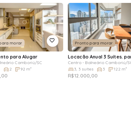
para morar
Pronto para morar
ento
para Alugar
Locacão Anual 3 Suítes.
pa
alneário Camboriú/SC
Centro - Balneário Camboriú/S
e
2
92
m²
3
,
3
suítes
3
122
m²
,00
R$12.000,00