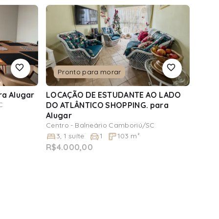
Pronto para morar
ra Alugar
LOCAÇÃO DE ESTUDANTE AO LADO
C
DO ATLÂNTICO SHOPPING.
para
Alugar
Centro - Balneário Camboriú/SC
3
,
1
suíte
1
103
m²
R$4.000,00