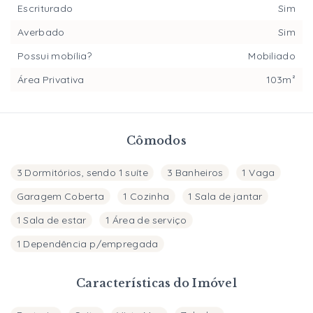
Escriturado
Sim
Averbado
Sim
Possui mobília?
Mobiliado
Área Privativa
103m²
Cômodos
3 Dormitórios, sendo 1 suíte
3 Banheiros
1 Vaga
Garagem Coberta
1 Cozinha
1 Sala de jantar
1 Sala de estar
1 Área de serviço
1 Dependência p/empregada
Características do Imóvel