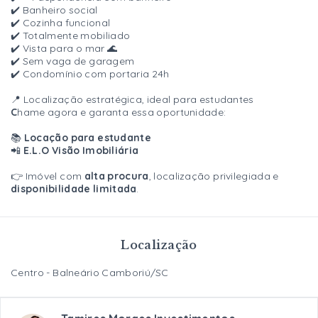
✔️ Banheiro social
✔️ Cozinha funcional
✔️ Totalmente mobiliado
✔️ Vista para o mar 🌊
✔️ Sem vaga de garagem
✔️ Condomínio com portaria 24h
📍 Localização estratégica, ideal para estudantes
C
hame agora e garanta essa oportunidade:
📚
Locação para estudante
📲
E.L.O Visão Imobiliária
👉 Imóvel com
alta procura
, localização privilegiada e
disponibilidade limitada
.
Localização
Centro - Balneário Camboriú/SC