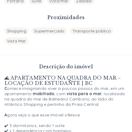
Portaria
Suite
Vista Mar
Zelador
Proximidades
Shopping
Supermercado
Transporte público
Vista Mar
Descrição do imóvel
🌊 APARTAMENTO NA QUADRA DO MAR –
LOCAÇÃO DE ESTUDANTE | BC
C
omece imaginando viver a poucos passos do mar, em um
apartamento
mobiliado
, com
vista para o mar
, localizado
na quadra do mar de Balneário Camboriú, ao lado do
Atlântico Shopping e pertinho da Praia Central.
A
gora veja o que esse imóvel oferece:
✔️ 3 dormitórios, sendo 1 suíte
✔️ + 1 dependência com banheiro