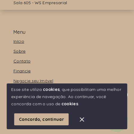
Sala 605 - WS Empresarial
Menu
Início
Sobre
Contato
Financie
Negocie seu Imóvel
Esse site utiliza
cookies
, que possibilitam uma melhor
experiência de navegação.
Ao continuar, você
Olá! Estamos disponíveis para te ajudar.
concorda com o uso de
cookies
.
© Copyright 2026 - E.L.O Visão Imobiliária - Todos os
direitos reservados
Concordo, continuar
SITE PARA IMOBILIARIA