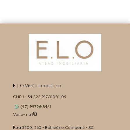
E.L.O Visão Imobiliária
CNPJ
-
54.822.917/0001-09
(47) 99726-8461
Ver e-mail
Rua 3300, 360 - Balneário Camboriú - SC